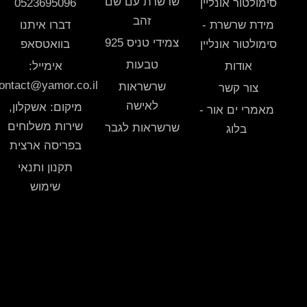
שרשרת עם שם
סימולטור אונליין
0523695096
זהב
מידת שרשרת -
דברו איתנו
צמידי טניס 925
סימולטור אונליין
בוואטסאפ
טבעות
אודות
אימייל:
ontact@yamor.co.il
שרשראות
צור קשר
לאישה
מיקום: אשקלון,
מאמרי ים אור -
שירות משלוחים
שרשראות לגבר
בלוג
בפריסה ארצית
תקנון ותנאי
שימוש