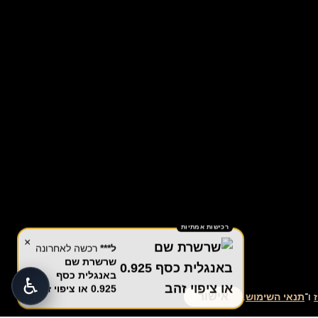
רכישות אמתיות
×
ל***
רכשה לאחרונה
שרשרת שם
באנגלית כסף
♿
0.925 או ציפוי זהב
אישור
ו־
תנאי השימוש
.