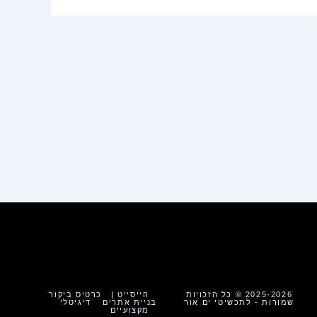
2025-2026 © כל הזכויות
הייסייט |
כרטיס ביקור
שמורות - לתכשיטי ים אור
בניית אתרים
דיגיטלי
מקצועיים