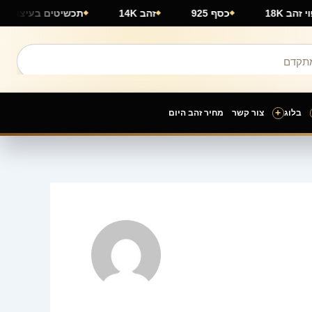
ציפוי זהב 18K
כסף 925
זהב 14K
תכשיטים בעיצו
+
בלוג
צור קשר
מחיר זהב היום