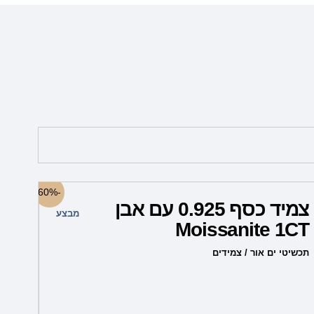
המחיר
המחיר
-60%
המקורי
הנוכחי
צמיד כסף 0.925 עם אבן
היה:
הוא:
מבצע
299.00 ₪.
749.00 ₪.
Moissanite 1CT
תכשיטי ים אור / צמידים