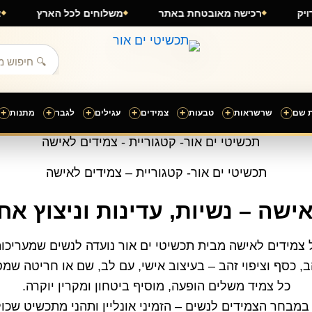
ימור מדויק
רכישה מאובטחת באתר
משלוחים לכל הארץ
+
+
+
+
+
+
+
 שם
שרשראות
טבעות
צמידים
עגילים
לגבר
מתנות
תכשיטי ים אור- קטגוריית – צמידים לאישה
ישה – נשיות, עדינות וניצוץ א
צמידים לאישה מבית תכשיטי ים אור נועדה לנשים שמעריכות 
, כסף וציפוי זהב – בעיצוב אישי, עם לב, שם או חריטה ש
כל צמיד משלים הופעה, מוסיף ביטחון ומקרין יוקרה.
במבחר הצמידים לנשים – הזמיני אונליין ותהני מתכשיט שכול