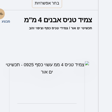
בחר אפשרויות
למוצר
-37%
צמיד טניס אבנים 4 מ"מ
זה
מבצע
יש
תכשיטי ים אור / צמידי טניס כסף וציפוי זהב
מספר
סוגים.
ניתן
לבחור
את
האפשרויות
בעמוד
המוצר