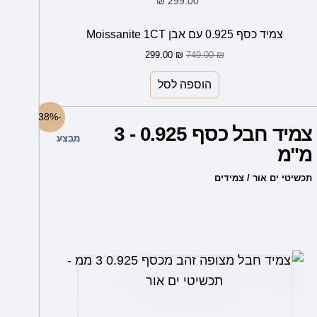
299.00
₪
הוא:
היה:
749.00 ₪.
299.00 ₪.
צמיד כסף 0.925 עם אבן Moissanite 1CT
299.00
₪
749.00
₪
הוספה לסל
למוצר
-38%
צמיד חבל כסף 0.925 - 3
זה
מבצע
מ"מ
יש
מספר
תכשיטי ים אור / צמידים
סוגים.
ניתן
לבחור
את
האפשרויות
בעמוד