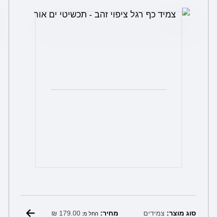
את
האפשרויות
בעמוד
המוצר
₪
179.00
סוג מוצר:
צמידים
מחיר:
החל מ: