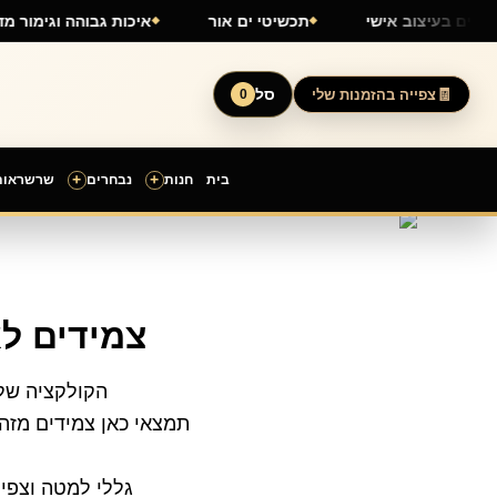
ילוג
תכשיטים בעיצוב אישי
תכשיטי ים אור
איכות גבוהה וג
תוכן
סל
צפייה בהזמנות שלי
0
+
+
בית
חנות
נבחרים
שרשראות
ממוין
לפי
הפריט
העדכני
ביותר
צמידים לא
הקולקציה של 
תמצאי כאן צמידים מזהב
גללי למטה וצפי 