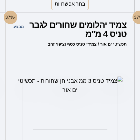
בחר אפשרויות
למוצר
-37%
צמיד יהלומים שחורים לגבר
זה
מבצע
טניס 4 מ"מ
יש
מספר
תכשיטי ים אור / צמידי טניס כסף וציפוי זהב
סוגים.
ניתן
לבחור
את
האפשרויות
בעמוד
המוצר