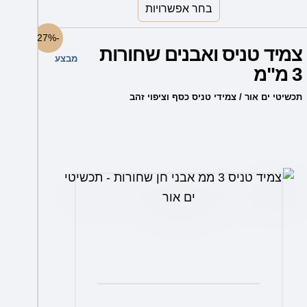
בחר אפשרויות
למוצר
-27%
צמיד טניס ואבנים שחורות
זה
מבצע
3 מ"מ
יש
מספר
תכשיטי ים אור / צמידי טניס כסף וציפוי זהב
סוגים.
ניתן
לבחור
את
האפשרויות
בעמוד
המוצר