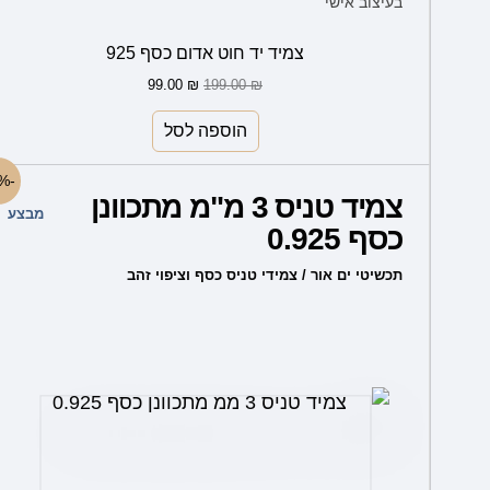
בעיצוב אישי
199.00 ₪.
99.00 ₪.
צמיד יד חוט אדום כסף 925
99.00
₪
199.00
₪
הוספה לסל
למוצר
-54%
צמיד טניס 3 מ"מ מתכוונן
זה
מבצע
כסף 0.925
יש
מספר
תכשיטי ים אור / צמידי טניס כסף וציפוי זהב
סוגים.
ניתן
לבחור
את
האפשרויות
בעמוד