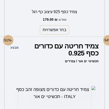
צמיד כסף 925 עיצוב כף רגל
179.00
₪
החל מ:
בחר אפשרויות
למוצר
-51%
צמיד חריטה עם כדורים
זה
מבצע
כסף 0.925
יש
מספר
תכשיטי ים אור / צמידים
סוגים.
ניתן
לבחור
את
האפשרויות
בעמוד