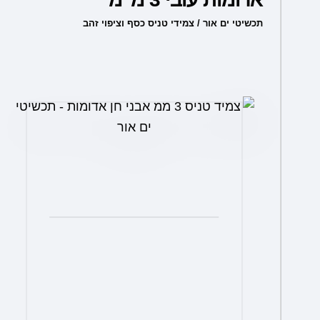
יש
מספר
תכשיטי ים אור / צמידי טניס כסף וציפוי זהב
סוגים.
ניתן
לבחור
את
האפשרויות
בעמוד
המוצר