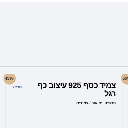
למוצר
-43%
צמיד כסף 925 עיצוב כף
זה
מבצע
רגל
יש
מספר
תכשיטי ים אור / צמידים
סוגים.
ניתן
לבחור