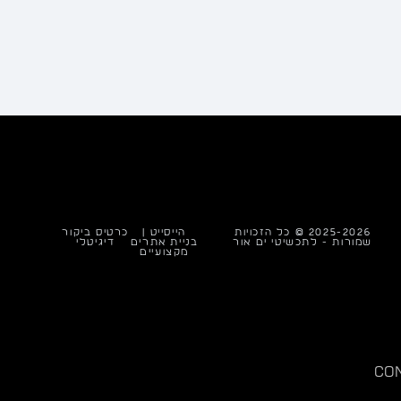
2025-2026 © כל הזכויות
הייסייט |
כרטיס ביקור
שמורות - לתכשיטי ים אור
בניית אתרים
דיגיטלי
מקצועיים
co