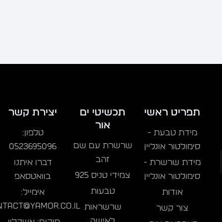
תפריט ראשי
תכשיטי ים
יצירת קשר
אור
מידת טבעת -
טלפון:
שרשרת עם שם
סימולטור אונליין
0523695096
זהב
מידת שרשרת -
דברו איתנו
צמידי טניס 925
סימולטור אונליין
בוואטסאפ
טבעות
אודות
אימייל:
ntact@yamor.co.il
שרשראות
צור קשר
לאישה
מיקום: אשקלון,