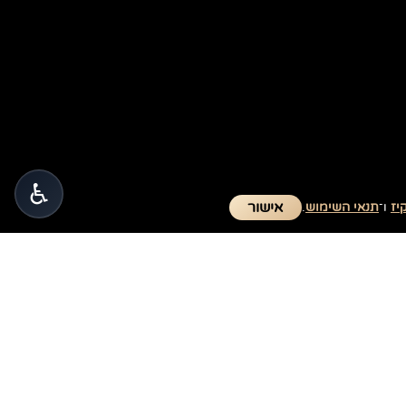
♿
אישור
יז
ו־
תנאי השימוש
.