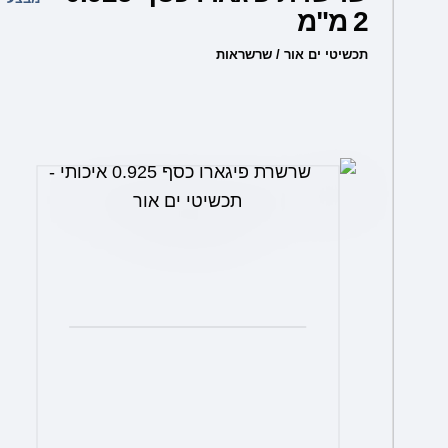
2 מ"מ
יש
מספר
תכשיטי ים אור / שרשראות
סוגים.
ניתן
לבחור
את
האפשרויות
בעמוד
המוצר