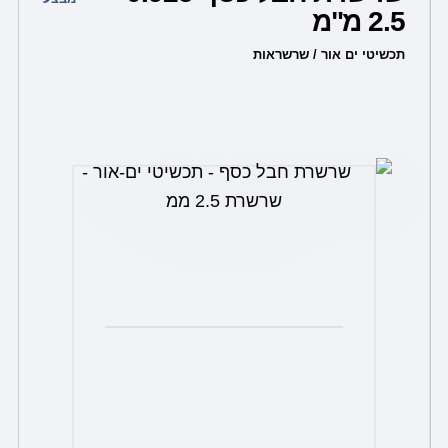
2.5 מ"מ
יש
מספר
תכשיטי ים אור / שרשראות
סוגים.
ניתן
לבחור
את
האפשרויות
בעמוד
המוצר