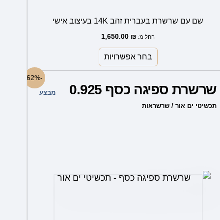
שם עם שרשרת בעברית זהב 14K בעיצוב אישי
1,650.00
₪
החל מ:
בחר אפשרויות
למוצר
-62%
שרשרת ספיגה כסף 0.925
זה
מבצע
יש
תכשיטי ים אור / שרשראות
מספר
סוגים.
ניתן
לבחור
את
האפשרויות
בעמוד
המוצר