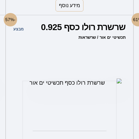
מידע נוסף
למוצר
-57%
שרשרת רולו כסף 0.925
זה
מבצע
יש
תכשיטי ים אור / שרשראות
מספר
סוגים.
ניתן
לבחור
את
האפשרויות
בעמוד
המוצר