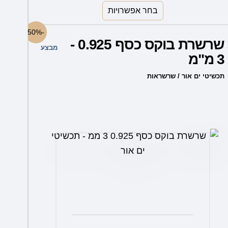
בחר אפשרויות
למוצר
-50%
שרשרת בוקס כסף 0.925 -
זה
מבצע
3 מ"מ
יש
מספר
תכשיטי ים אור / שרשראות
סוגים.
ניתן
לבחור
את
האפשרויות
בעמוד
המוצר