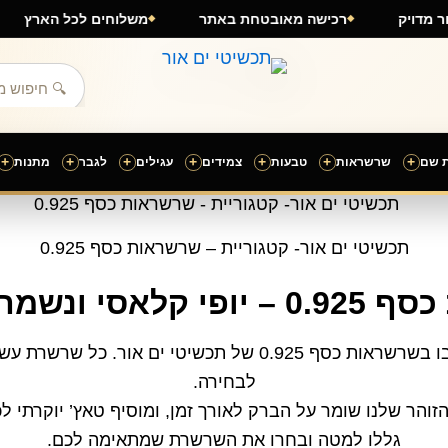
הה וגימור מדויק
רכישה מאובטחת באתר
משלוחים לכל ה
+
+
+
+
+
+
+
 שם
שרשראות
טבעות
צמידים
עגילים
לגבר
מתנות
תכשיטי ים אור- קטגוריית – שרשראות כסף 0.925
סי ונשמה ישראלית
אם אתם אוהבים מראה נקי ואלגנטי. אתם תתאהבו בשרשראות כסף 5
לבחירה.
והר שלנו שומר על הברק לאורך זמן, ומוסיף טאץ’ יוקרתי לכ
גללו למטה ובחרו את השרשרת שמתאימה לכם.