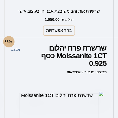
שרשרת אות זהב משובצת אבני חן בעיצוב אישי
1,050.00
₪
החל מ:
בחר אפשרויות
המחיר
המחיר
-56%
המקורי
הנוכחי
שרשרת פרח יהלום
היה:
הוא:
מבצע
349.00 ₪.
799.00 ₪.
Moissanite 1CT כסף
0.925
תכשיטי ים אור / שרשראות