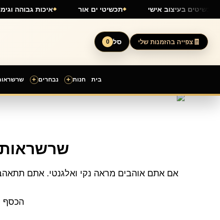
ילוג
תכשיטים בעיצוב אישי
תכשיטי ים אור
איכות גבו
תוכן
סל
צפייה בהזמנות שלי
0
+
+
בית
חנות
נבחרים
שרשראות
ממוין
לפי
הפריט
העדכני
ביותר
שרשראות כסף 0.925 – יופי קלא
הכסף הז