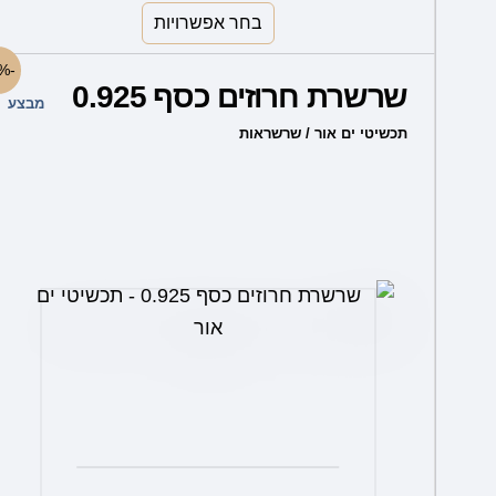
בחר אפשרויות
למוצר
-61%
שרשרת חרוזים כסף 0.925
זה
מבצע
יש
תכשיטי ים אור / שרשראות
מספר
סוגים.
ניתן
לבחור
את
האפשרויות
בעמוד
המוצר