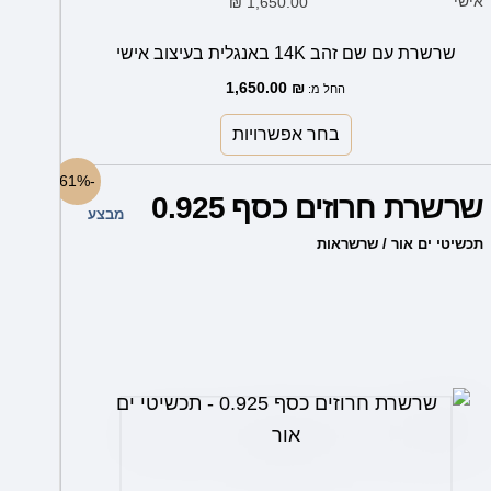
₪
1,650.00
אישי
שרשרת עם שם זהב 14K באנגלית בעיצוב אישי
1,650.00
₪
החל מ:
בחר אפשרויות
למוצר
-61%
שרשרת חרוזים כסף 0.925
זה
מבצע
יש
תכשיטי ים אור / שרשראות
מספר
סוגים.
ניתן
לבחור
את
האפשרויות
בעמוד