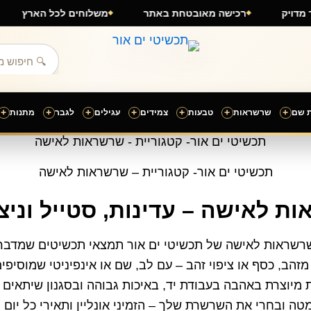
ה וגימור מדויק
רכישה מאובטחת באתר
משלוחים לכל הא
+
+
+
+
+
+
+
 שם
שרשראות
טבעות
צמידים
עגילים
לגבר
מתנות
תכשיטי ים אור- קטגוריית – שרשראות לאישה
ת לאישה – עדינות, סטייל וניצו
רשראות לאישה של תכשיטי ים אור תמצאי תכשיטים שמדבר
זהב, כסף או ציפוי זהב – עם לב, שם או אינפיניטי שמוסיפים
מיוצרת באהבה בעבודת יד, באיכות גבוהה ובסגנון שיתאים ב
טה ובחרי את השרשרת שלך – הזמיני אונליין ותאירי כל יום