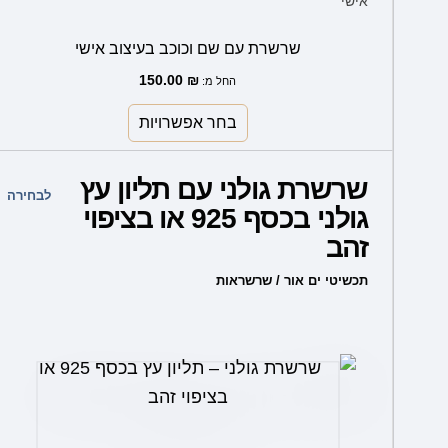
אישי
שרשרת עם שם וכוכב בעיצוב אישי
150.00
₪
החל מ:
בחר אפשרויות
למוצר
שרשרת גולני עם תליון עץ
זה
לבחירה
גולני בכסף 925 או בציפוי
יש
זהב
מספר
סוגים.
תכשיטי ים אור / שרשראות
ניתן
לבחור
את
האפשרויות
בעמוד