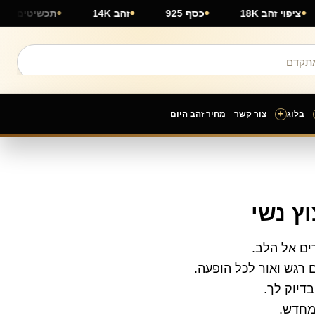
רץ
ציפוי זהב 18K
כסף 925
זהב 14K
תכשיט
+
בלוג
צור קשר
מחיר זהב היום
ץ נשי
ים אל הלב.
 רגש ואור לכל הופעה.
דיוק לך.
 מחדש.