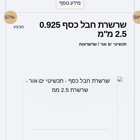
מידע נוסף
למוצר
-57%
שרשרת חבל כסף 0.925
זה
מבצע
2.5 מ"מ
יש
מספר
תכשיטי ים אור / שרשראות
סוגים.
ניתן
לבחור
את
האפשרויות
בעמוד
המוצר