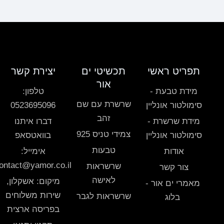
תפריט ראשי
תכשיטי ים
יצירת קשר
אור
מידת טבעת -
טלפון:
שרשרת עם שם
סימולטור אונליין
0523695096
זהב
מידת שרשרת -
דברו איתנו
צמידי טניס 925
סימולטור אונליין
בוואטסאפ
טבעות
אודות
אימייל:
ontact@yamor.co.il
שרשראות
צור קשר
לאישה
מיקום: אשקלון,
מאמרי ים אור -
שירות משלוחים
שרשראות לגבר
בלוג
בפריסה ארצית