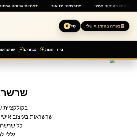
ילוג
תכשיטים בעיצוב אישי
תכשיטי ים אור
איכות גבוה
תוכן
סל
צפייה בהזמנות שלי
0
+
+
בית
חנות
נבחרים
שרשראות
ממוין
לפי
הפריט
העדכני
ביותר
שרשראו
בקולקציית ש
שרשראות בעיצוב אישי מ
כל שרשרת 
גללי למ