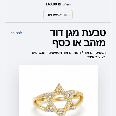
149.00
₪
החל מ:
בחר אפשרויות
למוצר
טבעת מגן דוד
זה
לבחירה
מזהב או כסף
יש
מספר
תכשיטי ים אור / חנות ים אור תכשיטים - תכשיטים
סוגים.
בעיצוב אישי
ניתן
לבחור
את
האפשרויות
בעמוד
המוצר