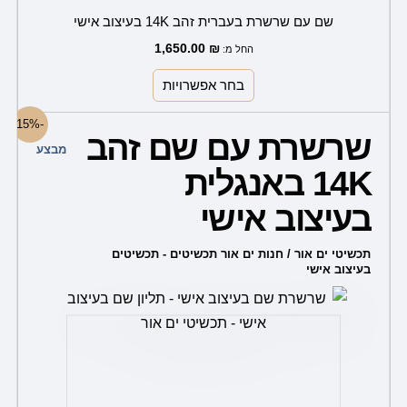
שם עם שרשרת בעברית זהב 14K בעיצוב אישי
1,650.00
₪
החל מ:
בחר אפשרויות
למוצר
-15%
שרשרת עם שם זהב
זה
מבצע
14K באנגלית
יש
מספר
בעיצוב אישי
סוגים.
ניתן
תכשיטי ים אור / חנות ים אור תכשיטים - תכשיטים
בעיצוב אישי
לבחור
את
האפשרויות
בעמוד
המוצר