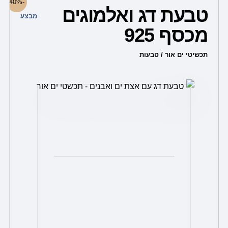
-40%
המקורי
הנוכחי
טבעת דג ואלמוגים
היה:
הוא:
מבצע
299.00 ₪.
499.00 ₪.
מכסף 925
תכשיטי ים אור / טבעות