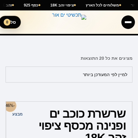
ילוג
בטחת באתר
משלוחים לכל הארץ
ציפוי זהב 18K
כסף 925
תוכן
סל
0
ממוין
לפי
הפריט
העדכני
ביותר
מציגים את כל ⁦20⁩ התוצאות
המחיר
המחיר
-46%
המקורי
הנוכחי
שרשרת כוכב ים
היה:
הוא:
מבצע
269.00 ₪.
499.00 ₪.
ופנינה מכסף ציפוי
זהב 18K