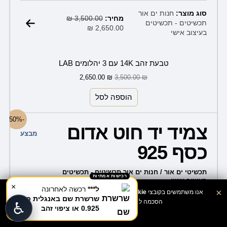
המחיר
המחיר
סוג מוצר:
חנות ים אור
הנוכחי
המקורי
מחיר:
3,500.00
₪
תכשיטים - תכשיטים
הוא:
היה:
₪
2,650.00
בעיצוב אישי
3,500.00 ₪.
2,650.00 ₪.
טבעת זהב 14K עם 3 יהלומים LAB
2,650.00
₪
3,500.00
₪
הוספה לסל
המחיר
המחיר
-50%
המקורי
הנוכחי
צמיד יד חוט אדום
היה:
הוא:
מבצע
99.00 ₪.
199.00 ₪.
כסף 925
תכשיטי ים אור / חנות ים אור תכשיטים - תכשיטים
רכישות אמתיות
בעיצוב אישי
×
0
ל***
רכשה לאחרונה
×
אנו משתמשים בקובצי
Cookie🍪
לשיפור חוויית הגלישה. המשך שימוש מהווה
שרשרת שם באנגלית כסף
♿
הסכמה ל
מדיניות הקוקיז
ו־
תנאי השימוש
.
0.925 או ציפוי זהב
אישור