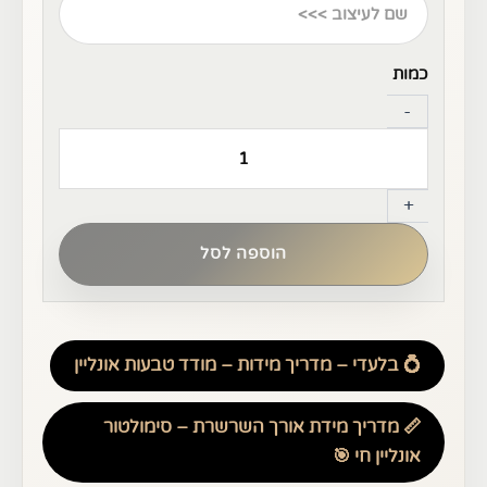
-
+
הוספה לסל
💍 בלעדי – מדריך מידות – מודד טבעות אונליין
📏 מדריך מידת אורך השרשרת – סימולטור
אונליין חי 🎯