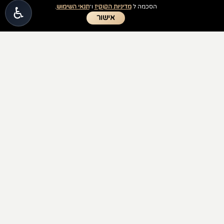
♿
הסכמה ל
מדיניות הקוקיז
ו־
תנאי השימוש
.
איכות קפדנית כדי להבטיח שכל לקוח יקבל תכשיט ברמה
אישור
הגבוהה ביותר.
ייצור אישי לפי הזמנה
זהב אמיתי 14K וכסף 925
ליטוש מקצועי וברק גבוה
בחירת אורך השרשרת
קופסת תכשיטים יוקרתית
רכישה מאובטחת באתר
משלוח מהיר לכל הארץ
עד 12 תשלומים
שירות אישי לפני ואחרי הרכישה
שרשרת שתלווה אותך לאורך שנים
שרשרת שם אביגיל באנגלית בעיצוב אישי
היא הרבה יותר
מתכשיט אופנתי. היא מזכרת אישית, מתנה מרגשת ותכשיט