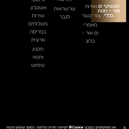
כל אחת מהאפשרויות מיוצרת תוך שימוש בחומרי גלם
אודות
תכשיטי ים
אשקלון,
שרשראות
אור – חנות
איכותיים, גימור מקצועי וברק הנשמר לאורך זמן.
צור קשר
שירות
כללי
לגבר
משלוחים
שרשרת שם אביגיל באנגלית בעיצוב אישי שמתאימה לכל
מאמרי
אירוע
בפריסה
ים אור -
זהו תכשיט שניתן לענוד בכל יום והוא משתלב בצורה מושלמת
ארצית
בלוג
עם לבוש יומיומי, אירועים חגיגיים, פגישות עבודה או יציאה
תקנון
בערב. העיצוב הקלאסי מאפשר לענוד את השרשרת לבדה או
ותנאי
לשלב אותה עם שרשראות נוספות לקבלת מראה מודרני
שימוש
ואופנתי.
השרשרת מתאימה גם כמתנה אישית ליום הולדת, בת מצווה,
יום נישואין, לידה, חג או כל אירוע שבו רוצים להעניק מתנה
בעלת משמעות אמיתית.
למה לבחור בתכשיטי ים אור?
בתכשיטי ים אור כל תכשיט מיוצר מתוך אהבה אמיתית
למקצוע ומתוך הקפדה על כל פרט קטן. אנו משלבים חומרי
0
×
גלם איכותיים, טכנולוגיות ייצור מתקדמות, ליטוש ידני ובקרת
אנו משתמשים בקובצי
Cookie🍪
לשיפור חוויית הגלישה. המשך שימוש מהווה